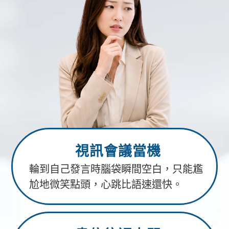
視訊會議當機
輪到自己發言時腦袋瞬間空白，只能尷
尬地微笑點頭，心跳比語速還快。