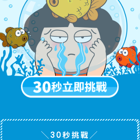
╲30秒挑戰╱