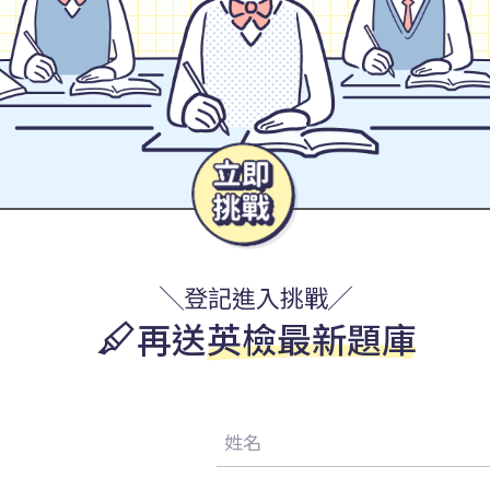
╲登記進入挑戰╱
再送
英檢最新題庫