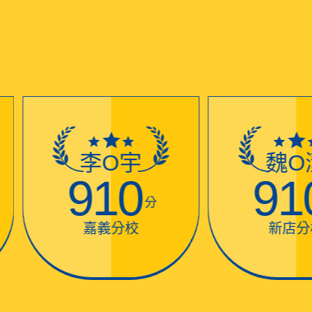
李O宇
魏O
910
91
分
嘉義分校
新店分校