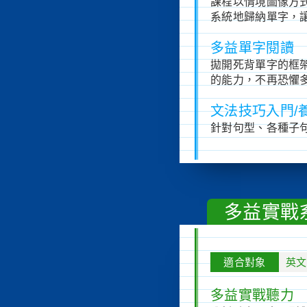
課程以情境圖像方
系統地歸納單字，
多益單字閱讀
拋開死背單字的框
的能力，不再恐懼
文法技巧入門/
針對句型、各種子
多益實戰
適合對象
英文
多益實戰聽力