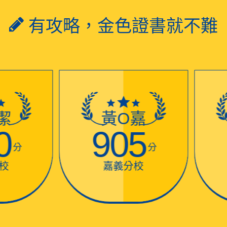
有攻略，金色證書就不難
潔
黃O嘉
0
905
分
分
嘉義分校