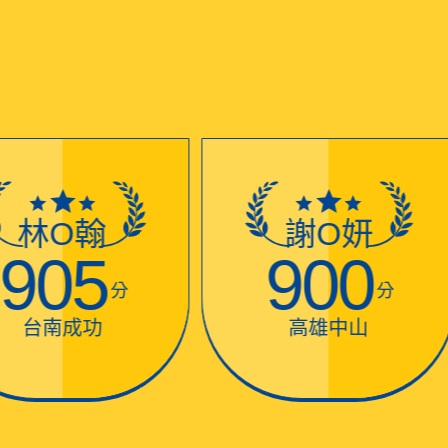
林O翰
謝O妍
905
900
分
分
台南成功
高雄中山