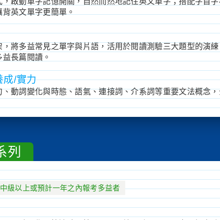
式，啟動單字記憶開關，自然而然地記住英文單字；搭配字首字
讓背英文單字更簡單。
架，將多益常見之單字與片語，活用於閱讀測驗三大題型的演練
多益長篇閱讀。
養成/實力
句、動詞變化與時態、語氣、連接詞、介系詞等重要文法概念，
系列
中級以上或預計一年之內報考多益者